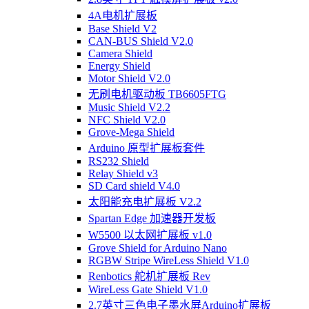
4A电机扩展板
Base Shield V2
CAN-BUS Shield V2.0
Camera Shield
Energy Shield
Motor Shield V2.0
无刷电机驱动板 TB6605FTG
Music Shield V2.2
NFC Shield V2.0
Grove-Mega Shield
Arduino 原型扩展板套件
RS232 Shield
Relay Shield v3
SD Card shield V4.0
太阳能充电扩展板 V2.2
Spartan Edge 加速器开发板
W5500 以太网扩展板 v1.0
Grove Shield for Arduino Nano
RGBW Stripe WireLess Shield V1.0
Renbotics 舵机扩展板 Rev
WireLess Gate Shield V1.0
2.7英寸三色电子墨水屏Arduino扩展板