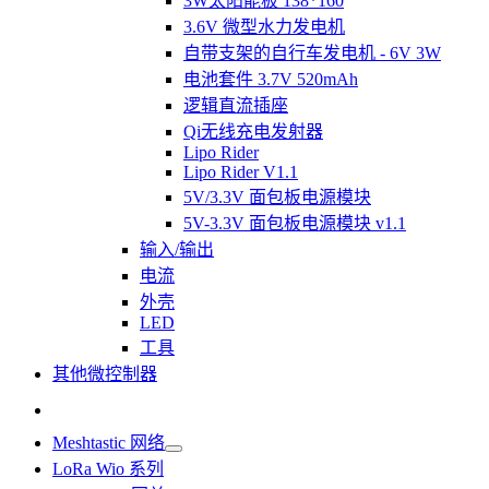
3W太阳能板 138*160
3.6V 微型水力发电机
自带支架的自行车发电机 - 6V 3W
电池套件 3.7V 520mAh
逻辑直流插座
Qi无线充电发射器
Lipo Rider
Lipo Rider V1.1
5V/3.3V 面包板电源模块
5V-3.3V 面包板电源模块 v1.1
输入/输出
电流
外壳
LED
工具
其他微控制器
Meshtastic 网络
LoRa Wio 系列