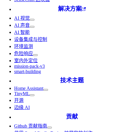
解决方案
AI 视觉
AI 声音
AI 智能
设备集成与控制
环境监测
危险响应
室内外定位
mission-pack-v3
smart-building
技术主题
Home Assistant
TinyML
开源
边缘 AI
贡献
Github 贡献指南