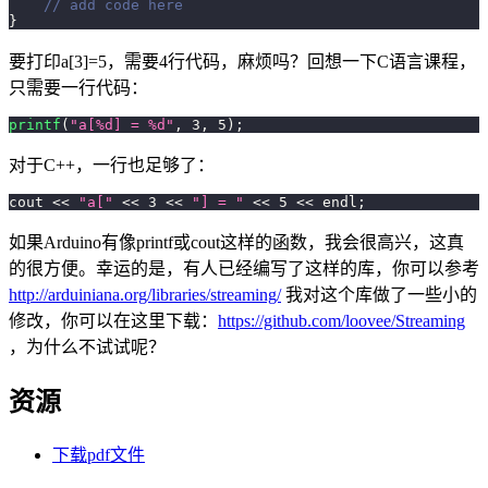
// add code here
}
要打印a[3]=5，需要4行代码，麻烦吗？回想一下C语言课程，
只需要一行代码：
printf
(
"a[%d] = %d"
,
3
,
5
)
;
对于C++，一行也足够了：
cout 
<<
"a["
<<
3
<<
"] = "
<<
5
<<
 endl
;
如果Arduino有像printf或cout这样的函数，我会很高兴，这真
的很方便。幸运的是，有人已经编写了这样的库，你可以参考
http://arduiniana.org/libraries/streaming/
我对这个库做了一些小的
修改，你可以在这里下载：
https://github.com/loovee/Streaming
，为什么不试试呢？
资源
下载pdf文件