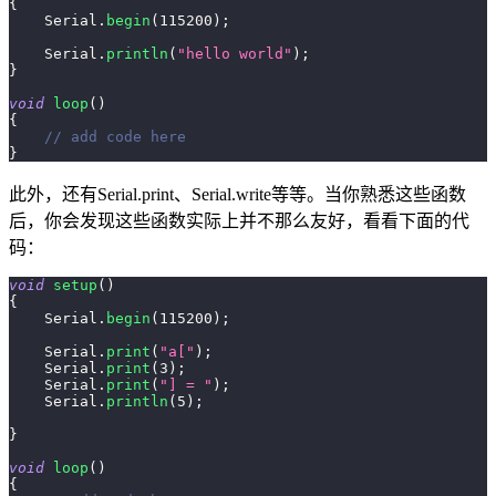
{
    Serial
.
begin
(
115200
)
;
    Serial
.
println
(
"hello world"
)
;
}
void
loop
(
)
{
// add code here
}
此外，还有Serial.print、Serial.write等等。当你熟悉这些函数
后，你会发现这些函数实际上并不那么友好，看看下面的代
码：
void
setup
(
)
{
    Serial
.
begin
(
115200
)
;
    Serial
.
print
(
"a["
)
;
    Serial
.
print
(
3
)
;
    Serial
.
print
(
"] = "
)
;
    Serial
.
println
(
5
)
;
}
void
loop
(
)
{