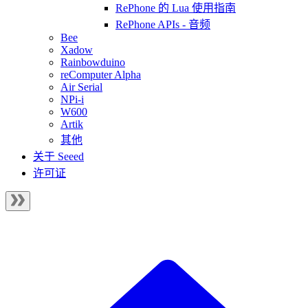
RePhone 的 Lua 使用指南
RePhone APIs - 音频
Bee
Xadow
Rainbowduino
reComputer Alpha
Air Serial
NPi-i
W600
Artik
其他
关于 Seeed
许可证