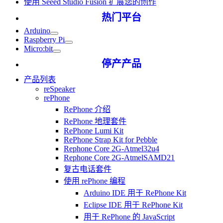
使用 Seeed Studio Fusion 扩展您的创作
热门平台
Arduino
Raspberry Pi
Micro:bit
停产产品
产品列表
reSpeaker
rePhone
RePhone 介绍
RePhone 地理套件
RePhone Lumi Kit
RePhone Strap Kit for Pebble
Rephone Core 2G-Atmel32u4
Rephone Core 2G-AtmelSAMD21
复古电话套件
使用 rePhone 编程
Arduino IDE 用于 RePhone Kit
Eclipse IDE 用于 RePhone Kit
用于 RePhone 的 JavaScript