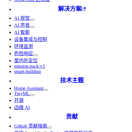
解决方案
AI 视觉
AI 声音
AI 智能
设备集成与控制
环境监测
危险响应
室内外定位
mission-pack-v3
smart-building
技术主题
Home Assistant
TinyML
开源
边缘 AI
贡献
Github 贡献指南