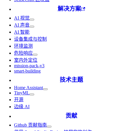
解决方案
AI 视觉
AI 声音
AI 智能
设备集成与控制
环境监测
危险响应
室内外定位
mission-pack-v3
smart-building
技术主题
Home Assistant
TinyML
开源
边缘 AI
贡献
Github 贡献指南