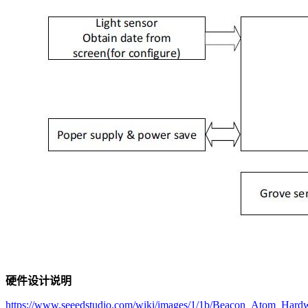
硬件设计说明
https://www.seeedstudio.com/wiki/images/1/1b/Beacon_Atom_Hard