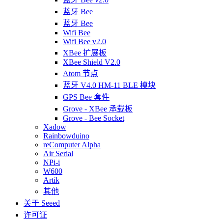
蓝牙 Bee
蓝牙 Bee
Wifi Bee
Wifi Bee v2.0
XBee 扩展板
XBee Shield V2.0
Atom 节点
蓝牙 V4.0 HM-11 BLE 模块
GPS Bee 套件
Grove - XBee 承载板
Grove - Bee Socket
Xadow
Rainbowduino
reComputer Alpha
Air Serial
NPi-i
W600
Artik
其他
关于 Seeed
许可证