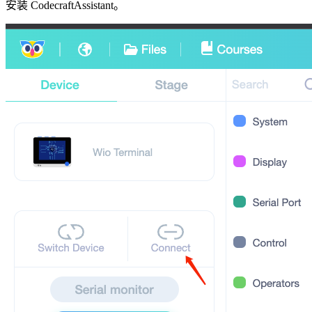
安装 CodecraftAssistant。