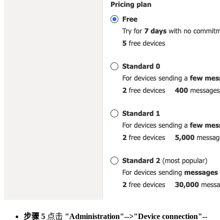
步骤 5
点击
"Administration"-->"Device connection"--