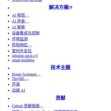
解决方案
AI 视觉
AI 声音
AI 智能
设备集成与控制
环境监测
危险响应
室内外定位
mission-pack-v3
smart-building
技术主题
Home Assistant
TinyML
开源
边缘 AI
贡献
Github 贡献指南