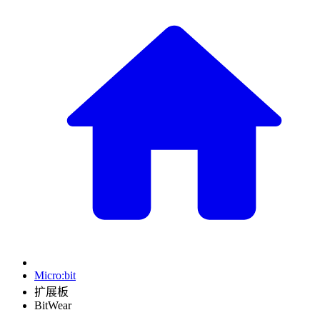
Micro:bit
扩展板
BitWear