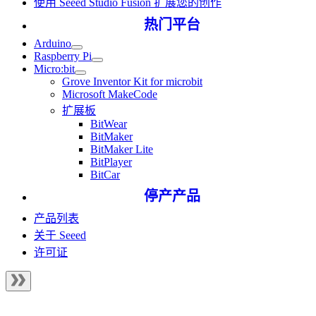
使用 Seeed Studio Fusion 扩展您的创作
热门平台
Arduino
Raspberry Pi
Micro:bit
Grove Inventor Kit for microbit
Microsoft MakeCode
扩展板
BitWear
BitMaker
BitMaker Lite
BitPlayer
BitCar
停产产品
产品列表
关于 Seeed
许可证