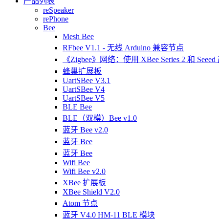
产品列表
reSpeaker
rePhone
Bee
Mesh Bee
RFbee V1.1 - 无线 Arduino 兼容节点
《Zigbee》网络：使用 XBee Series 2 和 Seee
蜂巢扩展板
UartSBee V3.1
UartSBee V4
UartSBee V5
BLE Bee
BLE（双模）Bee v1.0
蓝牙 Bee v2.0
蓝牙 Bee
蓝牙 Bee
Wifi Bee
Wifi Bee v2.0
XBee 扩展板
XBee Shield V2.0
Atom 节点
蓝牙 V4.0 HM-11 BLE 模块