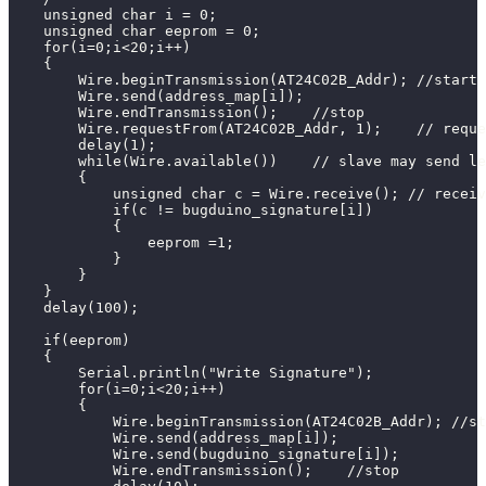
    unsigned char i = 0;
    unsigned char eeprom = 0;
    for(i=0;i<20;i++)
    {
        Wire.beginTransmission(AT24C02B_Addr); //start
        Wire.send(address_map[i]);
        Wire.endTransmission();    //stop
        Wire.requestFrom(AT24C02B_Addr, 1);    // reque
        delay(1);
        while(Wire.available())    // slave may send le
        {
            unsigned char c = Wire.receive(); // receiv
            if(c != bugduino_signature[i])
            {
                eeprom =1;
            }
        }
    }
    delay(100);
    if(eeprom)
    {
        Serial.println("Write Signature");
        for(i=0;i<20;i++)
        {
            Wire.beginTransmission(AT24C02B_Addr); //st
            Wire.send(address_map[i]);
            Wire.send(bugduino_signature[i]);
            Wire.endTransmission();    //stop