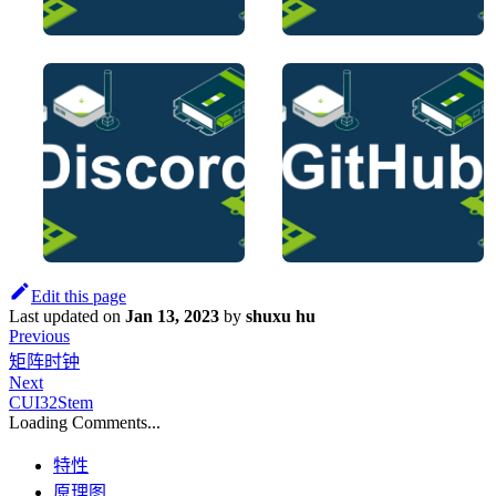
Edit this page
Last updated
on
Jan 13, 2023
by
shuxu hu
Previous
矩阵时钟
Next
CUI32Stem
Loading Comments...
特性
原理图