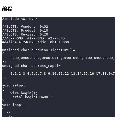
编程
#include <Wire.h>
//SLOTS: Vendor:  0x02
//SLOTS: Product  0x10
//SLOTS: Revision 0x20
//A0-->GND, A1-->GND, A2-->GND
#define AT24C02B_Addr  0b1010000
unsigned char bugduino_signature[]=
{
    0x00,0x00,0x02,0x00,0x10,0x00,0x00,0x00,0x00,0x00,0
};
unsigned char address_map[]=
{
    0,1,2,3,4,5,6,7,8,9,10,11,12,13,14,15,16,17,18,0x7f
};
void setup()
{
    Wire.begin();
    Serial.begin(38400);
}
void loop()
{
  /*
   */