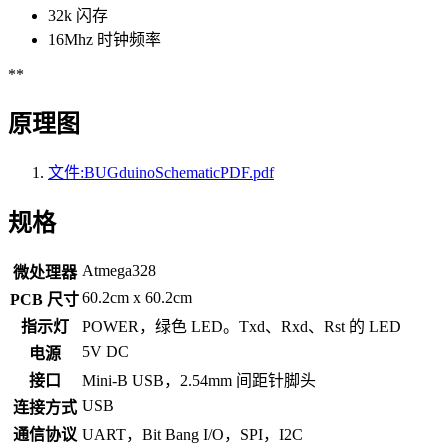
32k 闪存
16Mhz 时钟频率
**
原理图
文件
:BUGduinoSchematicPDF
.pdf
规格
Atmega328
微处理器
60.2cm x 60.2cm
PCB 尺寸
指示灯
POWER，绿色 LED。Txd、Rxd、Rst 的 LED
5V DC
电源
接口
Mini-B USB，2.54mm 间距针脚头
USB
连接方式
通信协议
UART，Bit Bang I/O，SPI，I2C