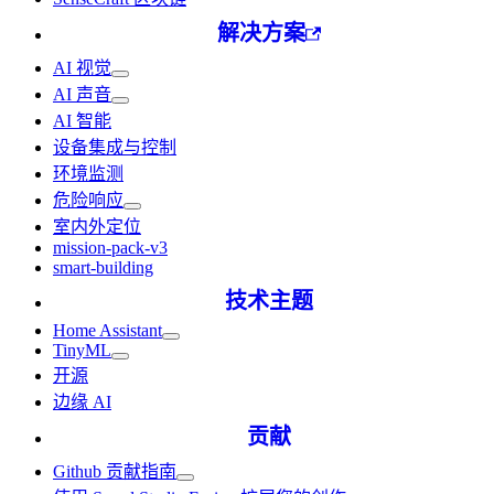
解决方案
AI 视觉
AI 声音
AI 智能
设备集成与控制
环境监测
危险响应
室内外定位
mission-pack-v3
smart-building
技术主题
Home Assistant
TinyML
开源
边缘 AI
贡献
Github 贡献指南