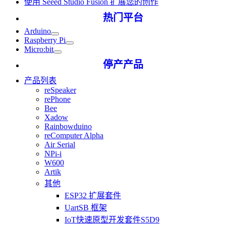
使用 Seeed Studio Fusion 扩展您的创作
热门平台
Arduino
Raspberry Pi
Micro:bit
停产产品
产品列表
reSpeaker
rePhone
Bee
Xadow
Rainbowduino
reComputer Alpha
Air Serial
NPi-i
W600
Artik
其他
ESP32 扩展套件
UartSB 框架
IoT快速原型开发套件S5D9