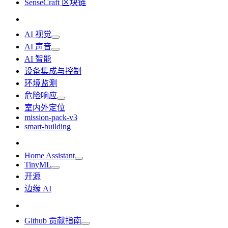
SenseCraft 区块链
AI 视觉
AI 声音
AI 智能
设备集成与控制
环境监测
危险响应
室内外定位
mission-pack-v3
smart-building
Home Assistant
TinyML
开源
边缘 AI
Github 贡献指南