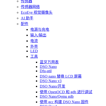
传感器
传感器网络
EcoEye 视觉摄像头
AI 助手
配件
电源与充电
输入/输出
电流
外壳
LED
工具
蓝牙万用表
DSO Nano
Dfu-util
DSO nano 替换 LCD 屏幕
DSO Nano v3
DSO Nano/开发
使用 OpenOCD 和 gdb 进行调试
DSO Nano/Qemu gdb
使用 gcc 构建 DSO Nano 固件