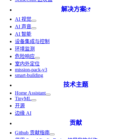
解决方案
AI 视觉
AI 声音
AI 智能
设备集成与控制
环境监测
危险响应
室内外定位
mission-pack-v3
smart-building
技术主题
Home Assistant
TinyML
开源
边缘 AI
贡献
Github 贡献指南