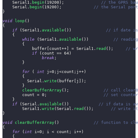
    Serial1
.
begin
(
19200
)
;
// the GPRS bau
    Serial
.
begin
(
19200
)
;
// the Serial port
}
void
loop
(
)
{
if
(
Serial1
.
available
(
)
)
// if date is
{
while
(
Serial1
.
available
(
)
)
// reading
{
            buffer
[
count
++
]
=
 Serial1
.
read
(
)
;
// wr
if
(
count 
==
64
)
break
;
}
for
(
int
 j
=
0
;
j
<
count
;
j
++
)
{
          Serial
.
write
(
buffer
[
j
]
)
;
}
clearBufferArray
(
)
;
// call clearB
        count 
=
0
;
// set counter
}
if
(
Serial
.
available
(
)
)
// if data is av
        Serial1
.
write
(
Serial
.
read
(
)
)
;
// write it
}
void
clearBufferArray
(
)
// function to cle
{
for
(
int
 i
=
0
;
 i 
<
 count
;
 i
++
)
{