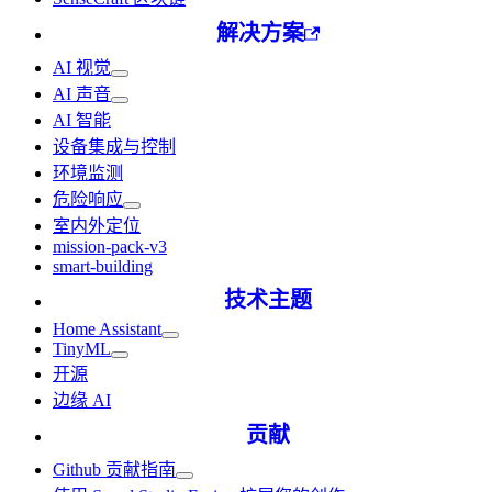
解决方案
AI 视觉
AI 声音
AI 智能
设备集成与控制
环境监测
危险响应
室内外定位
mission-pack-v3
smart-building
技术主题
Home Assistant
TinyML
开源
边缘 AI
贡献
Github 贡献指南