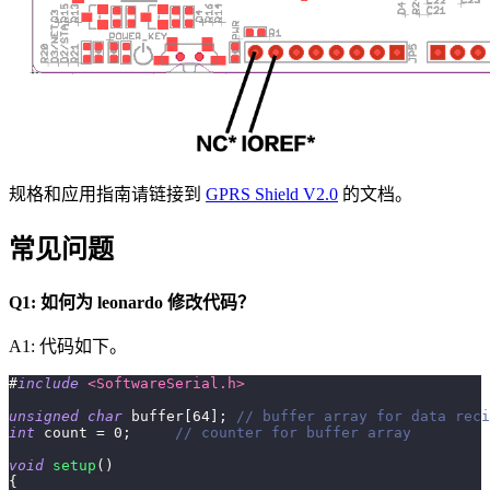
规格和应用指南请链接到
GPRS Shield V2.0
的文档。
常见问题
Q1: 如何为 leonardo 修改代码？
A1: 代码如下。
#
include
<SoftwareSerial.h>
unsigned
char
 buffer
[
64
]
;
// buffer array for data reci
int
 count 
=
0
;
// counter for buffer array
void
setup
(
)
{