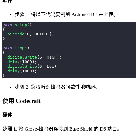
软件
步骤 1. 将以下代码复制到 Arduino IDE 并上传。
void
setup
(
)
{
pinMode
(
6
,
 OUTPUT
)
;
}
void
loop
(
)
{
digitalWrite
(
6
,
 HIGH
)
;
delay
(
1000
)
;
digitalWrite
(
6
,
 LOW
)
;
delay
(
1000
)
;
}
步骤 2. 您将听到蜂鸣器间歇性地响起。
使用 Codecraft
硬件
步骤 1.
将 Grove-蜂鸣器连接到 Base Shield 的 D6 端口。