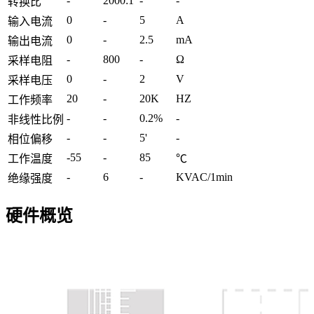
-
2000:1
-
-
转换比
0
-
5
A
输入电流
0
-
2.5
mA
输出电流
-
800
-
Ω
采样电阻
0
-
2
V
采样电压
20
-
20K
HZ
工作频率
-
-
0.2%
-
非线性比例
-
-
5'
-
相位偏移
-55
-
85
工作温度
℃
-
6
-
KVAC/1min
绝缘强度
硬件概览