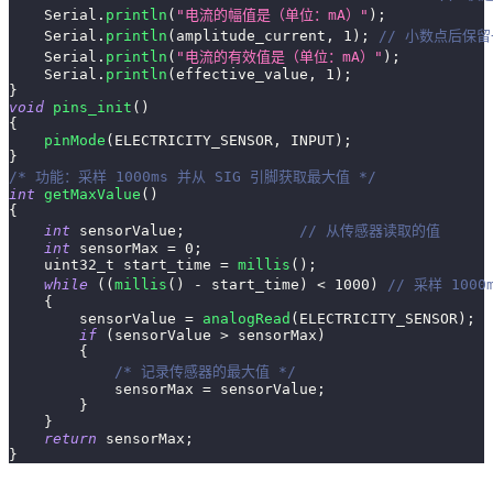
    Serial
.
println
(
"电流的幅值是（单位：mA）"
)
;
    Serial
.
println
(
amplitude_current
,
1
)
;
// 小数点后保
    Serial
.
println
(
"电流的有效值是（单位：mA）"
)
;
    Serial
.
println
(
effective_value
,
1
)
;
}
void
pins_init
(
)
{
pinMode
(
ELECTRICITY_SENSOR
,
 INPUT
)
;
}
/* 功能：采样 1000ms 并从 SIG 引脚获取最大值 */
int
getMaxValue
(
)
{
int
 sensorValue
;
// 从传感器读取的值
int
 sensorMax 
=
0
;
uint32_t
 start_time 
=
millis
(
)
;
while
(
(
millis
(
)
-
 start_time
)
<
1000
)
// 采样 1000
{
        sensorValue 
=
analogRead
(
ELECTRICITY_SENSOR
)
;
if
(
sensorValue 
>
 sensorMax
)
{
/* 记录传感器的最大值 */
            sensorMax 
=
 sensorValue
;
}
}
return
 sensorMax
;
}