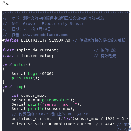
码。
/******************************************************
//  功能：测量交流电的幅值电流和正弦交流电的有效电流。
//  硬件：Grove - Electricity Sensor        
//  日期：2013年1月19日
//  作者：www.seeedstudio.com
#
define
ELECTRICITY_SENSOR
A0 
// 传感器连接的模拟输入引脚
float
 amplitude_current
;
// 幅值电流
float
 effective_value
;
// 有效电流
void
setup
(
)
{
    Serial
.
begin
(
9600
)
;
pins_init
(
)
;
}
void
loop
(
)
{
int
 sensor_max
;
    sensor_max 
=
getMaxValue
(
)
;
    Serial
.
print
(
"sensor_max = "
)
;
    Serial
.
println
(
sensor_max
)
;
// 传感器的 Grove 接口上的 VCC 为 5V
    amplitude_current 
=
(
float
)
sensor_max 
/
1024
*
5
/
    effective_value 
=
 amplitude_current 
/
1.414
;
// 最小
// 仅