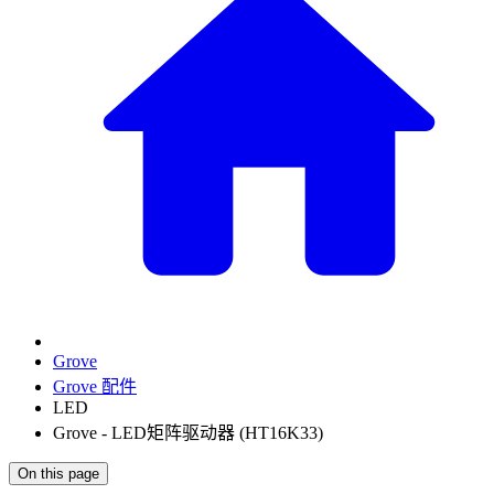
Grove
Grove 配件
LED
Grove - LED矩阵驱动器 (HT16K33)
On this page