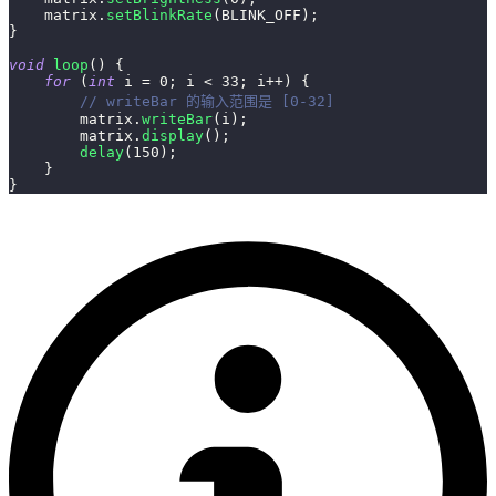
    matrix
.
setBlinkRate
(
BLINK_OFF
)
;
}
void
loop
(
)
{
for
(
int
 i 
=
0
;
 i 
<
33
;
 i
++
)
{
// writeBar 的输入范围是 [0-32]
        matrix
.
writeBar
(
i
)
;
        matrix
.
display
(
)
;
delay
(
150
)
;
}
}