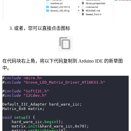
或者，您可以直接点击图标
在代码块右上角，将以下代码复制到 Arduino IDE 的新草图
中。
#
include
<Wire.h>
#
include
"Grove_LED_Matrix_Driver_HT16K33.h"
#
include
"SoftI2C.h"
#
include
"I2Cdev.h"
Default_IIC_Adapter hard_ware_iic
;
Matrix_8x8 matrix
;
void
setup
(
)
{
    hard_ware_iic
.
begin
(
)
;
    matrix
.
init
(
&
hard_ware_iic
,
0x70
)
;
    matrix
.
setBrightness
(
0
)
;