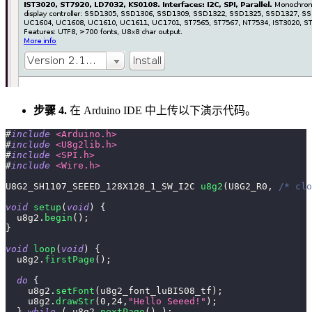
步骤 4.
在 Arduino IDE 中上传以下演示代码。
#
include
<Arduino.h>
#
include
<U8g2lib.h>
#
include
<SPI.h>
#
include
<Wire.h>
U8G2_SH1107_SEEED_128X128_1_SW_I2C 
u8g2
(
U8G2_R0
,
/* clo
void
setup
(
void
)
{
  u8g2
.
begin
(
)
;
}
void
loop
(
void
)
{
  u8g2
.
firstPage
(
)
;
do
{
    u8g2
.
setFont
(
u8g2_font_luBIS08_tf
)
;
    u8g2
.
drawStr
(
0
,
24
,
"Hello Seeed!"
)
;
}
while
(
 u8g2
.
nextPage
(
)
)
;