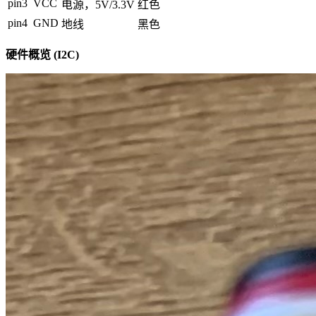
pin3
VCC
电源，5V/3.3V
红色
pin4
GND
地线
黑色
硬件概览 (I2C)