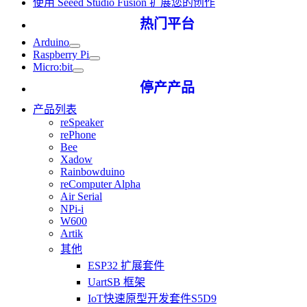
使用 Seeed Studio Fusion 扩展您的创作
热门平台
Arduino
Raspberry Pi
Micro:bit
停产产品
产品列表
reSpeaker
rePhone
Bee
Xadow
Rainbowduino
reComputer Alpha
Air Serial
NPi-i
W600
Artik
其他
ESP32 扩展套件
UartSB 框架
IoT快速原型开发套件S5D9