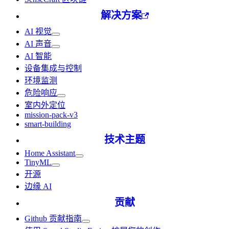
解决方案
AI 视觉
AI 声音
AI 智能
设备集成与控制
环境监测
危险响应
室内外定位
mission-pack-v3
smart-building
技术主题
Home Assistant
TinyML
开源
边缘 AI
贡献
Github 贡献指南