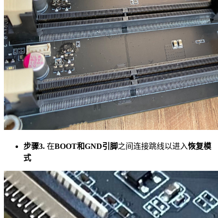
步骤3.
在
BOOT和GND引脚
之间连接跳线以进入
恢复模
式