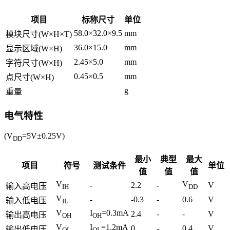
项目
标称尺寸
单位
58.0×32.0×9.5
mm
模块尺寸(W×H×T)
36.0×15.0
mm
显示区域(W×H)
2.45×5.0
mm
字符尺寸(W×H)
0.45×0.5
mm
点尺寸(W×H)
g
重量
电气特性
(V
=5V±0.25V)
DD
最小
典型
最大
项目
符号
测试条件
单位
值
值
值
V
V
-
2.2
-
V
输入高电压
IH
DD
V
-
-0.3
-
0.6
V
输入低电压
IL
V
I
=0.3mA
2.4
-
-
V
输出高电压
OH
OH
V
I
=1.2mA
0
-
0.4
V
输出低电压
OL
OL