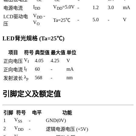
I
V
=5.0V
-
1.2
3.0
mA
电源电流
DD
DD
V
-
LCD驱动电
DD
-
5.0
-
V
Ta=25℃
V
压
O
LED背光规格 (Ta=25℃)
项目
符号
典型值
最大值
单位
V
4.05
4.25
V
正向电压
f
I
60
-
mA
正向电流
f
λ
568
-
nm
发射波长
p
引脚定义及额定值
引脚
符号
电平
功能
V
1
-
GND(0V)
SS
V
2
-
逻辑电源电压 (+5V)
DD