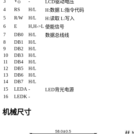
V
3
-
LCD驱动电压
O
4
RS
H/L
H:数据 L:指令代码
5
R/W
H/L
H:读取 L:写入
6
E
H,H->L
使能信号
7
DB0
H/L
数据总线线
8
DB1
H/L
9
DB2
H/L
10
DB3
H/L
11
DB4
H/L
12
DB5
H/L
13
DB6
H/L
14
DB7
H/L
15
LEDA
-
LED背光电源
16
LEDK
-
机械尺寸