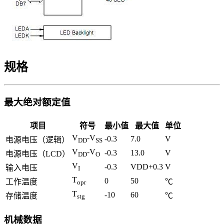
规格
最大绝对额定值
项目
符号
最小值
最大值
单位
V
-V
-0.3
7.0
V
电源电压（逻辑）
DD
SS
V
-V
-0.3
13.0
V
电源电压（LCD）
DD
O
V
-0.3
VDD+0.3
V
输入电压
I
T
0
50
工作温度
℃
opr
T
-10
60
存储温度
℃
stg
机械数据