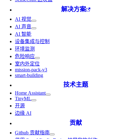
解决方案
AI 视觉
AI 声音
AI 智能
设备集成与控制
环境监测
危险响应
室内外定位
mission-pack-v3
smart-building
技术主题
Home Assistant
TinyML
开源
边缘 AI
贡献
Github 贡献指南