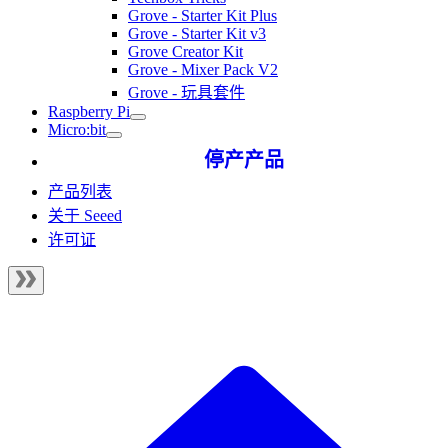
Grove - Starter Kit Plus
Grove - Starter Kit v3
Grove Creator Kit
Grove - Mixer Pack V2
Grove - 玩具套件
Raspberry Pi
Micro:bit
停产产品
产品列表
关于 Seeed
许可证