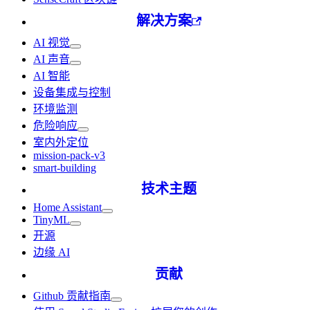
解决方案
AI 视觉
AI 声音
AI 智能
设备集成与控制
环境监测
危险响应
室内外定位
mission-pack-v3
smart-building
技术主题
Home Assistant
TinyML
开源
边缘 AI
贡献
Github 贡献指南