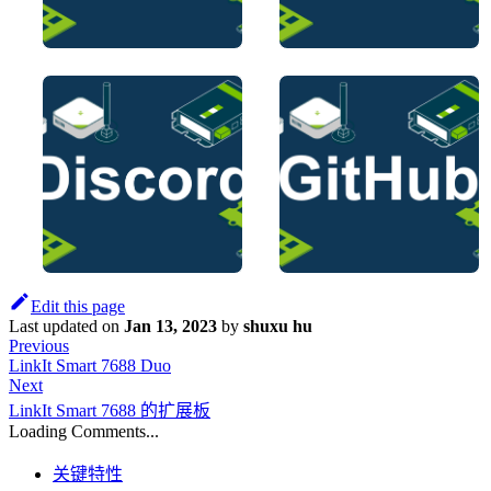
Edit this page
Last updated
on
Jan 13, 2023
by
shuxu hu
Previous
LinkIt Smart 7688 Duo
Next
LinkIt Smart 7688 的扩展板
Loading Comments...
关键特性