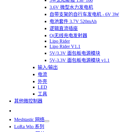
3W太阳能板 138*160
3.6V 微型水力发电机
自带支架的自行车发电机 - 6V 3W
电池套件 3.7V 520mAh
逻辑直流插座
Qi无线充电发射器
Lipo Rider
Lipo Rider V1.1
5V/3.3V 面包板电源模块
5V-3.3V 面包板电源模块 v1.1
输入/输出
电流
外壳
LED
工具
其他微控制器
Meshtastic 网络
LoRa Wio 系列