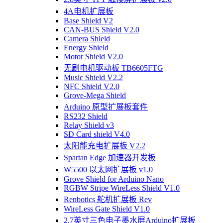
4A电机扩展板
Base Shield V2
CAN-BUS Shield V2.0
Camera Shield
Energy Shield
Motor Shield V2.0
无刷电机驱动板 TB6605FTG
Music Shield V2.2
NFC Shield V2.0
Grove-Mega Shield
Arduino 原型扩展板套件
RS232 Shield
Relay Shield v3
SD Card shield V4.0
太阳能充电扩展板 V2.2
Spartan Edge 加速器开发板
W5500 以太网扩展板 v1.0
Grove Shield for Arduino Nano
RGBW Stripe WireLess Shield V1.0
Renbotics 舵机扩展板 Rev
WireLess Gate Shield V1.0
2.7英寸三色电子墨水屏Arduino扩展板