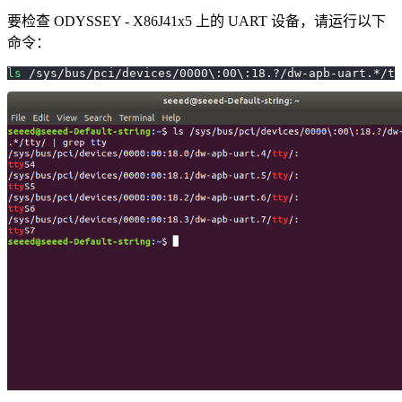
要检查 ODYSSEY - X86J41x5 上的 UART 设备，请运行以下
命令：
ls
 /sys/bus/pci/devices/0000
\
:00
\
:18.?/dw-apb-uart.*/tt