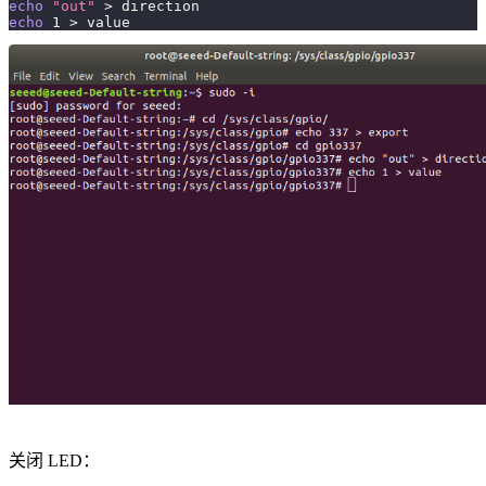
echo
"out"
>
 direction
echo
1
>
 value
关闭 LED：