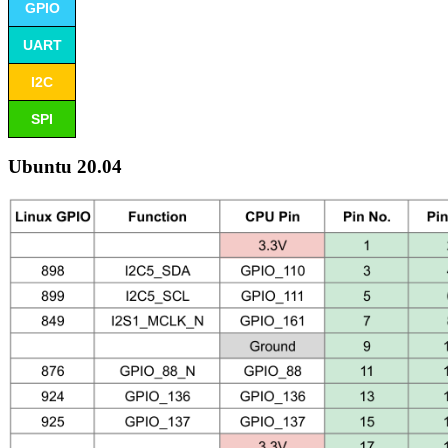
GPIO
UART
I2C
SPI
Ubuntu 20.04