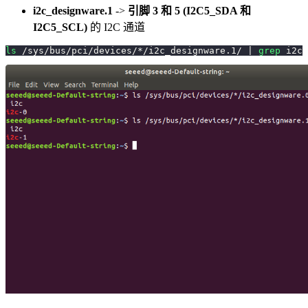
i2c_designware.1
->
引脚 3 和 5 (I2C5_SDA 和
I2C5_SCL)
的 I2C 通道
ls
 /sys/bus/pci/devices/*/i2c_designware.1/ 
|
grep
 i2c