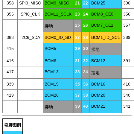
358
SPI0_MISO
BCM9_MISO
21
22
BCM25
390
355
SPI0_CLK
BCM11_SCLK
23
24
BCM8_CE0
356
25
26
BCM7_CE1
357
接地
388
I2C6_SDA
BCM0_ID_SD
27
28
BCM1_ID_SCL
389
415
BCM5
29
30
接地
416
BCM6
31
32
BCM12
391
417
BCM13
33
34
接地
339
BCM19
35
36
BCM16
410
419
BCM26
37
38
BCM20
340
39
40
BCM21
341
接地
引脚图例