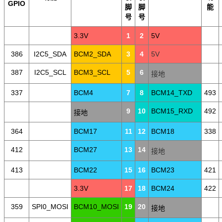
GPIO
脚
脚
能
号
号
3.3V
1
2
5V
386
I2C5_SDA
BCM2_SDA
3
4
5V
387
I2C5_SCL
BCM3_SCL
5
6
接地
337
BCM4
7
8
BCM14_TXD
493
9
10
BCM15_RXD
492
接地
364
BCM17
11
12
BCM18
338
412
BCM27
13
14
接地
413
BCM22
15
16
BCM23
421
3.3V
17
18
BCM24
422
359
SPI0_MOSI
BCM10_MOSI
19
20
接地