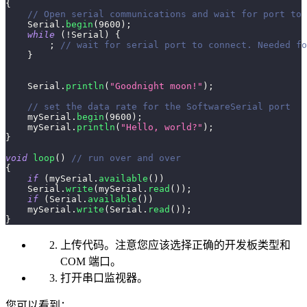
{
// Open serial communications and wait for port to 
    Serial
.
begin
(
9600
)
;
while
(
!
Serial
)
{
;
// wait for serial port to connect. Needed fo
}
    Serial
.
println
(
"Goodnight moon!"
)
;
// set the data rate for the SoftwareSerial port
    mySerial
.
begin
(
9600
)
;
    mySerial
.
println
(
"Hello, world?"
)
;
}
void
loop
(
)
// run over and over
{
if
(
mySerial
.
available
(
)
)
    Serial
.
write
(
mySerial
.
read
(
)
)
;
if
(
Serial
.
available
(
)
)
    mySerial
.
write
(
Serial
.
read
(
)
)
;
}
上传代码。注意您应该选择正确的开发板类型和
COM 端口。
打开串口监视器。
您可以看到：