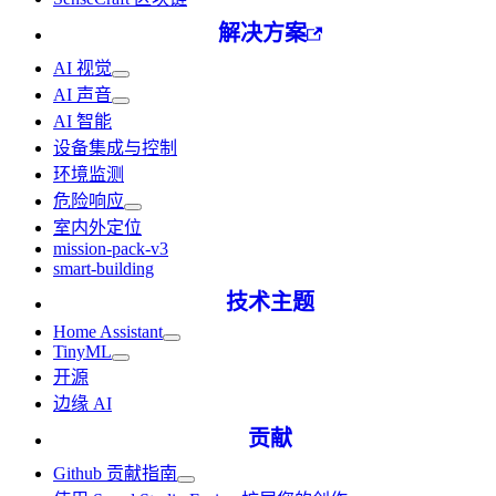
解决方案
AI 视觉
AI 声音
AI 智能
设备集成与控制
环境监测
危险响应
室内外定位
mission-pack-v3
smart-building
技术主题
Home Assistant
TinyML
开源
边缘 AI
贡献
Github 贡献指南