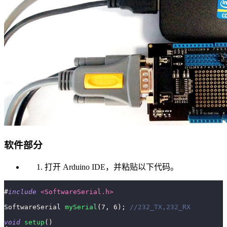
软件部分
打开 Arduino IDE，并粘贴以下代码。
#
include
<SoftwareSerial.h>
SoftwareSerial 
mySerial
(
7
,
6
)
;
//232_TX,232_RX
void
setup
(
)