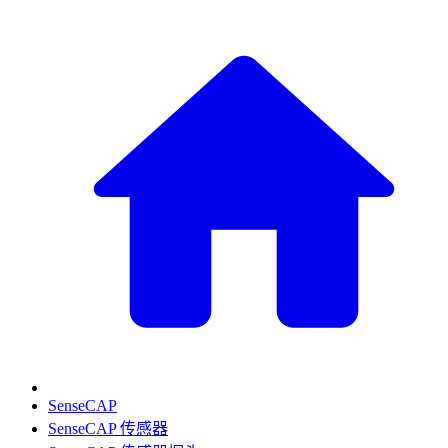
SenseCAP
SenseCAP 传感器