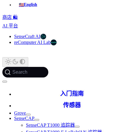
🇺🇸
English
商店 🛍️
AI 平台
SenseCraft AI
reComputer AI Lab
Search
入门指南
传感器
Grove
SenseCAP
SenseCAP T1000 追踪器