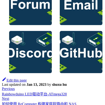
Edit this page
Last updated
on
Jan 13, 2023
by
shuxu hu
Previous
Rainbowduino LED驱动平台-ATmega328
Next
如何使用 ReComputer 构建家庭软路由和 NAS