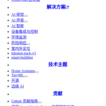
解决方案
AI 视觉
AI 声音
AI 智能
设备集成与控制
环境监测
危险响应
室内外定位
mission-pack-v3
smart-building
技术主题
Home Assistant
TinyML
开源
边缘 AI
贡献
Github 贡献指南