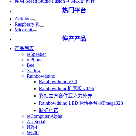
使用 Seeed Studio Fusion 扩展您的创作
热门平台
Arduino
Raspberry Pi
Micro:bit
停产产品
产品列表
reSpeaker
rePhone
Bee
Xadow
Rainbowduino
Rainbowduino v3.0
Rainbowduino扩展板 v0.9b
彩虹立方套件亚克力外壳
Rainbowduino LED驱动平台-ATmega328
彩虹杜诺
reComputer Alpha
Air Serial
NPi-i
W600