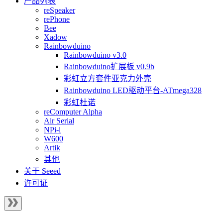
产品列表
reSpeaker
rePhone
Bee
Xadow
Rainbowduino
Rainbowduino v3.0
Rainbowduino扩展板 v0.9b
彩虹立方套件亚克力外壳
Rainbowduino LED驱动平台-ATmega328
彩虹杜诺
reComputer Alpha
Air Serial
NPi-i
W600
Artik
其他
关于 Seeed
许可证