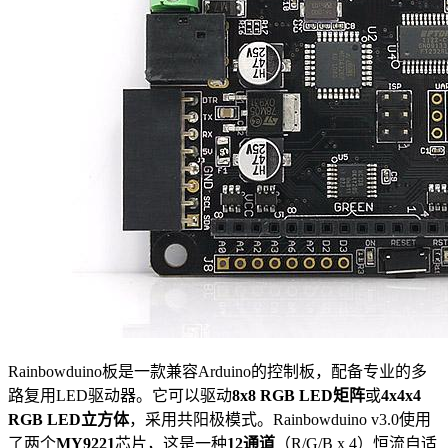
Rainbowduino板是一款兼容Arduino的控制板，配备专业的多
路复用LED驱动器。它可以驱动
8x8 RGB LED矩阵
或
4x4x4
RGB LED立方体
，采用共阳极模式。Rainbowduino v3.0使用
了两个
MY9221
芯片，这是一种
12通道
（R/G/B x 4）恒流自适