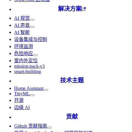
解决方案
AI 视觉
AI 声音
AI 智能
设备集成与控制
环境监测
危险响应
室内外定位
mission-pack-v3
smart-building
技术主题
Home Assistant
TinyML
开源
边缘 AI
贡献
Github 贡献指南