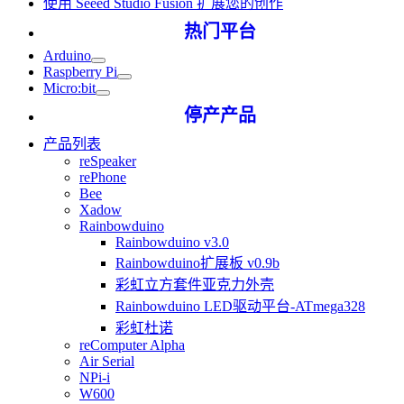
使用 Seeed Studio Fusion 扩展您的创作
热门平台
Arduino
Raspberry Pi
Micro:bit
停产产品
产品列表
reSpeaker
rePhone
Bee
Xadow
Rainbowduino
Rainbowduino v3.0
Rainbowduino扩展板 v0.9b
彩虹立方套件亚克力外壳
Rainbowduino LED驱动平台-ATmega328
彩虹杜诺
reComputer Alpha
Air Serial
NPi-i
W600