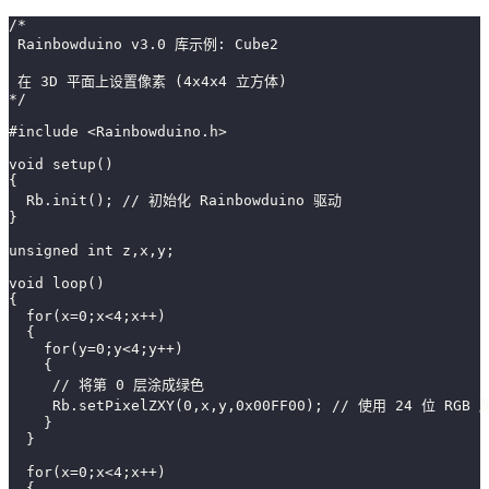
/*
 Rainbowduino v3.0 库示例: Cube2
 在 3D 平面上设置像素 (4x4x4 立方体)
*/
#include <Rainbowduino.h>
void setup()
{
  Rb.init(); // 初始化 Rainbowduino 驱动
}
unsigned int z,x,y;
void loop()
{
  for(x=0;x<4;x++)
  {
    for(y=0;y<4;y++)
    {
     // 将第 0 层涂成绿色
     Rb.setPixelZXY(0,x,y,0x00FF00); // 使用 24 位 RGB
    }
  }  
  for(x=0;x<4;x++)
  {