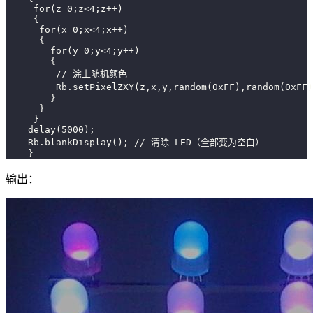
     for(z=0;z<4;z++)
     { 
      for(x=0;x<4;x++)
      {
        for(y=0;y<4;y++)
        {
         // 涂上随机颜色
         Rb.setPixelZXY(z,x,y,random(0xFF),random(0x
        }
      }
     }
    delay(5000);
    Rb.blankDisplay(); // 清除 LED（全部变为空白）
    }
输出：