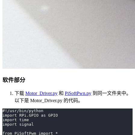
软件部分
下载
Motor_Driver.py
和
PiSoftPwn.py
到同一文件夹中。
以下是 Motor_Driver.py 的代码。
#!/usr/bin/python
import RPi.GPIO as GPIO
import time
import signal   
from PiSoftPwm import *