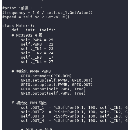
#print '前进_1...'
#frequency = 1.0 / self.sc_1.GetValue()
#speed = self.sc_2.GetValue()
class Motor():
    def __init__(self):
    # MC33932 引脚
        self.PWMA = 25  
        self.PWMB = 22
        self._IN1 = 23  
        self._IN2 = 24 
        self._IN3 = 17
        self._IN4 = 27
    # 初始化 PWMA PWMB 
        GPIO.setmode(GPIO.BCM)
        GPIO.setup(self.PWMA, GPIO.OUT)
        GPIO.setup(self.PWMB, GPIO.OUT)
        GPIO.output(self.PWMA, True)
        GPIO.output(self.PWMB, True)
    # 初始化 PWM 输出
        self.OUT_1  = PiSoftPwm(0.1, 100, self._IN1, GP
        self.OUT_2  = PiSoftPwm(0.1, 100, self._IN2, GP
        self.OUT_3  = PiSoftPwm(0.1, 100, self._IN3, GP
        self.OUT_4  = PiSoftPwm(0.1, 100, self._IN4, GP