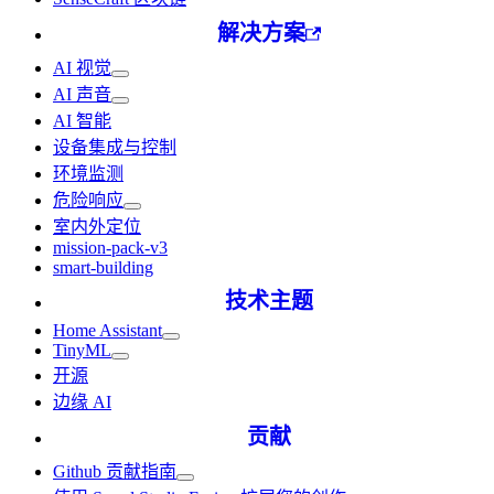
解决方案
AI 视觉
AI 声音
AI 智能
设备集成与控制
环境监测
危险响应
室内外定位
mission-pack-v3
smart-building
技术主题
Home Assistant
TinyML
开源
边缘 AI
贡献
Github 贡献指南