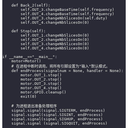
    def Back_2(self):
        self.OUT_3.changeBaseTime(self.frequency)
        self.OUT_4.changeBaseTime(self.frequency)
        self.OUT_3.changeNbSlicesOn(self.duty)
        self.OUT_4.changeNbSlicesOn(0)
    def Stop(self):
        self.OUT_1.changeNbSlicesOn(0)
        self.OUT_2.changeNbSlicesOn(0)
        self.OUT_3.changeNbSlicesOn(0)
        self.OUT_4.changeNbSlicesOn(0)
if __name__=="__main__":
    motor=Motor()
    # 在进程中断时调用。将所有引脚设置为"输入"默认模式。
    def endProcess(signalnum = None, handler = None):
        motor.OUT_1.stop()
        motor.OUT_2.stop()
        motor.OUT_3.stop()
        motor.OUT_4.stop()
        motor.GPIO.cleanup()
        exit(0)
    # 为进程退出准备处理程序
    signal.signal(signal.SIGTERM, endProcess)
    signal.signal(signal.SIGINT, endProcess)
    signal.signal(signal.SIGHUP, endProcess)
    signal.signal (signal.SIGQUIT, endProcess)