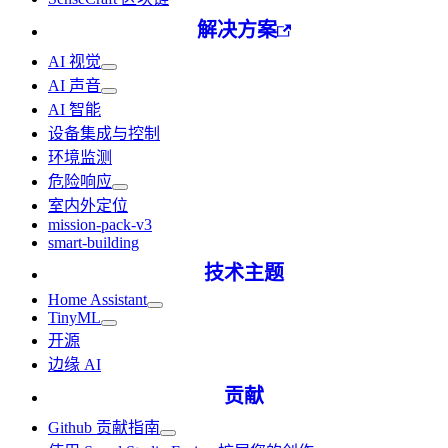
解决方案
AI 视觉
AI 声音
AI 智能
设备集成与控制
环境监测
危险响应
室内外定位
mission-pack-v3
smart-building
技术主题
Home Assistant
TinyML
开源
边缘 AI
贡献
Github 贡献指南