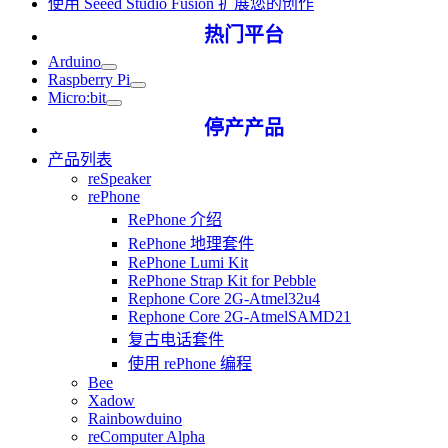
使用 Seeed Studio Fusion 扩展您的创作
热门平台
Arduino
Raspberry Pi
Micro:bit
停产产品
产品列表
reSpeaker
rePhone
RePhone 介绍
RePhone 地理套件
RePhone Lumi Kit
RePhone Strap Kit for Pebble
Rephone Core 2G-Atmel32u4
Rephone Core 2G-AtmelSAMD21
复古电话套件
使用 rePhone 编程
Bee
Xadow
Rainbowduino
reComputer Alpha