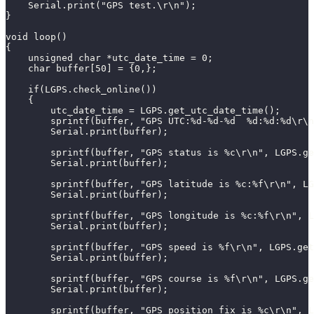
    Serial.print("GPS test.\r\n");
}
void loop()
{
    unsigned char *utc_date_time = 0;
    char buffer[50] = {0,};
    if(LGPS.check_online())
    {
        utc_date_time = LGPS.get_utc_date_time();
        sprintf(buffer, "GPS UTC:%d-%d-%d  %d:%d:%d\r\n
        Serial.print(buffer);
        sprintf(buffer, "GPS status is %c\r\n", LGPS.ge
        Serial.print(buffer);
        sprintf(buffer, "GPS latitude is %c:%f\r\n", L
        Serial.print(buffer);
        sprintf(buffer, "GPS longitude is %c:%f\r\n", L
        Serial.print(buffer);
        sprintf(buffer, "GPS speed is %f\r\n", LGPS.get
        Serial.print(buffer);
        sprintf(buffer, "GPS course is %f\r\n", LGPS.ge
        Serial.print(buffer);
        sprintf(buffer, "GPS position fix is %c\r\n", L