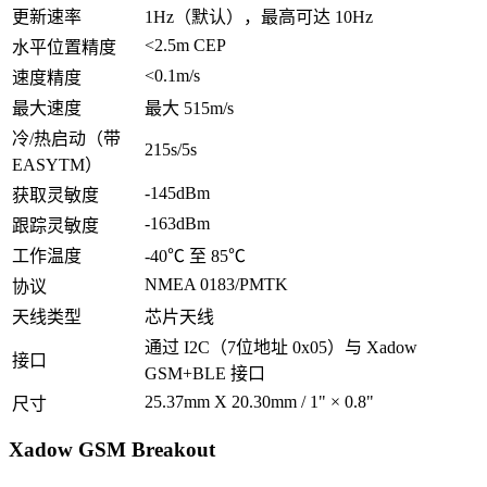
更新速率
1Hz（默认），最高可达 10Hz
<2.5m CEP
水平位置精度
<0.1m/s
速度精度
最大速度
最大 515m/s
冷/热启动（带
215s/5s
EASYTM）
-145dBm
获取灵敏度
-163dBm
跟踪灵敏度
工作温度
-40℃ 至 85℃
NMEA 0183/PMTK
协议
天线类型
芯片天线
通过 I2C（7位地址 0x05）与 Xadow
接口
GSM+BLE 接口
25.37mm X 20.30mm / 1" × 0.8"
尺寸
Xadow GSM Breakout