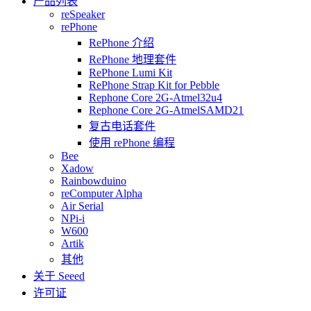
产品列表
reSpeaker
rePhone
RePhone 介绍
RePhone 地理套件
RePhone Lumi Kit
RePhone Strap Kit for Pebble
Rephone Core 2G-Atmel32u4
Rephone Core 2G-AtmelSAMD21
复古电话套件
使用 rePhone 编程
Bee
Xadow
Rainbowduino
reComputer Alpha
Air Serial
NPi-i
W600
Artik
其他
关于 Seeed
许可证