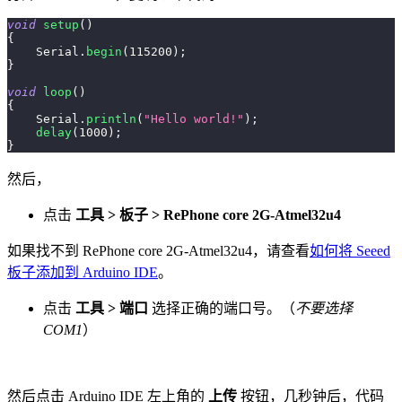
void
setup
(
)
{
    Serial
.
begin
(
115200
)
;
}
void
loop
(
)
{
    Serial
.
println
(
"Hello world!"
)
;
delay
(
1000
)
;
}
然后，
点击
工具 > 板子 > RePhone core 2G-Atmel32u4
如果找不到 RePhone core 2G-Atmel32u4，请查看
如何将 Seeed
板子添加到 Arduino IDE
。
点击
工具 > 端口
选择正确的端口号。（
不要选择
COM1
）
然后点击 Arduino IDE 左上角的
上传
按钮，几秒钟后，代码