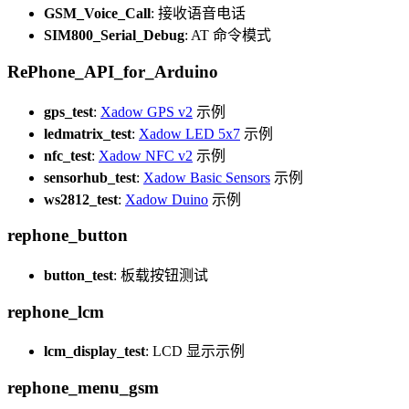
GSM_Voice_Call
: 接收语音电话
SIM800_Serial_Debug
: AT 命令模式
RePhone_API_for_Arduino
gps_test
:
Xadow GPS v2
示例
ledmatrix_test
:
Xadow LED 5x7
示例
nfc_test
:
Xadow NFC v2
示例
sensorhub_test
:
Xadow Basic Sensors
示例
ws2812_test
:
Xadow Duino
示例
rephone_button
button_test
: 板载按钮测试
rephone_lcm
lcm_display_test
: LCD 显示示例
rephone_menu_gsm