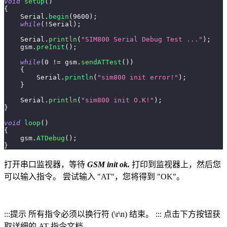
void
setup
(
)
{
    Serial
.
begin
(
9600
)
;
while
(
!
Serial
)
;
    Serial
.
println
(
"SIM800 Serial Debug Test ..."
)
;
    gsm
.
preInit
(
)
;
while
(
0
!=
 gsm
.
sendATTest
(
)
)
{
        Serial
.
println
(
"sim800 init error!"
)
;
}
    Serial
.
println
(
"sim800 init O.K!"
)
;
}
void
loop
(
)
{
    gsm
.
ATDebug
(
)
;
}
打开串口监视器，等待
GSM init ok.
打印到监视器上，然后您
可以输入指令。 尝试输入 "AT"，您将得到 "OK"。
:::提示 所有指令必须以换行符 (\r\n) 结束。 ::: 点击下方按钮获
取详细的 AT 指令文档。