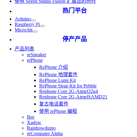
使用 Seeed Studio Fusion 扩展您的创作
热门平台
Arduino
Raspberry Pi
Micro:bit
停产产品
产品列表
reSpeaker
rePhone
RePhone 介绍
RePhone 地理套件
RePhone Lumi Kit
RePhone Strap Kit for Pebble
Rephone Core 2G-Atmel32u4
Rephone Core 2G-AtmelSAMD21
复古电话套件
使用 rePhone 编程
Bee
Xadow
Rainbowduino
reComputer Alpha