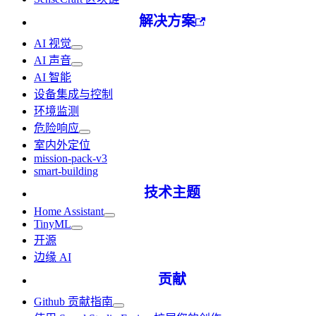
解决方案
AI 视觉
AI 声音
AI 智能
设备集成与控制
环境监测
危险响应
室内外定位
mission-pack-v3
smart-building
技术主题
Home Assistant
TinyML
开源
边缘 AI
贡献
Github 贡献指南