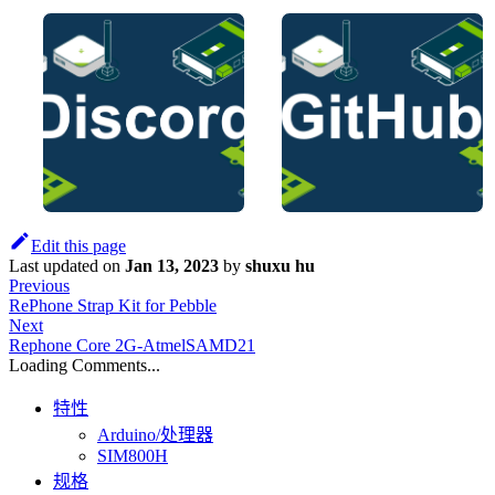
Edit this page
Last updated
on
Jan 13, 2023
by
shuxu hu
Previous
RePhone Strap Kit for Pebble
Next
Rephone Core 2G-AtmelSAMD21
Loading Comments...
特性
Arduino/处理器
SIM800H
规格