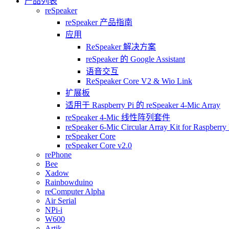
产品列表
reSpeaker
reSpeaker 产品指南
应用
ReSpeaker 解决方案
reSpeaker 的 Google Assistant
语音交互
ReSpeaker Core V2 & Wio Link
扩展板
适用于 Raspberry Pi 的 reSpeaker 4-Mic Array
reSpeaker 4-Mic 线性阵列套件
reSpeaker 6-Mic Circular Array Kit for Raspberry 
reSpeaker Core
reSpeaker Core v2.0
rePhone
Bee
Xadow
Rainbowduino
reComputer Alpha
Air Serial
NPi-i
W600
Artik