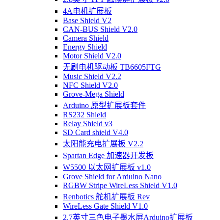
4A电机扩展板
Base Shield V2
CAN-BUS Shield V2.0
Camera Shield
Energy Shield
Motor Shield V2.0
无刷电机驱动板 TB6605FTG
Music Shield V2.2
NFC Shield V2.0
Grove-Mega Shield
Arduino 原型扩展板套件
RS232 Shield
Relay Shield v3
SD Card shield V4.0
太阳能充电扩展板 V2.2
Spartan Edge 加速器开发板
W5500 以太网扩展板 v1.0
Grove Shield for Arduino Nano
RGBW Stripe WireLess Shield V1.0
Renbotics 舵机扩展板 Rev
WireLess Gate Shield V1.0
2.7英寸三色电子墨水屏Arduino扩展板