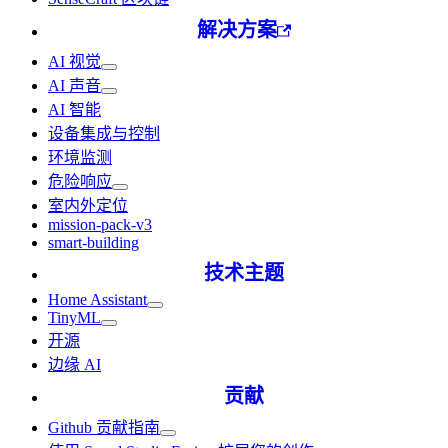
解决方案
AI 视觉
AI 声音
AI 智能
设备集成与控制
环境监测
危险响应
室内外定位
mission-pack-v3
smart-building
技术主题
Home Assistant
TinyML
开源
边缘 AI
贡献
Github 贡献指南