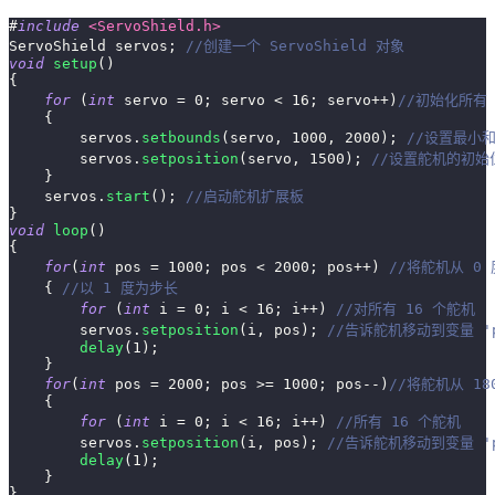
#
include
<ServoShield.h>
ServoShield servos
;
//创建一个 ServoShield 对象
void
setup
(
)
{
for
(
int
 servo 
=
0
;
 servo 
<
16
;
 servo
++
)
//初始化所有 
{
        servos
.
setbounds
(
servo
,
1000
,
2000
)
;
//设置最小
        servos
.
setposition
(
servo
,
1500
)
;
//设置舵机的初始
}
    servos
.
start
(
)
;
//启动舵机扩展板
}
void
loop
(
)
{
for
(
int
 pos 
=
1000
;
 pos 
<
2000
;
 pos
++
)
//将舵机从 0 
{
//以 1 度为步长
for
(
int
 i 
=
0
;
 i 
<
16
;
 i
++
)
//对所有 16 个舵机
        servos
.
setposition
(
i
,
 pos
)
;
//告诉舵机移动到变量 '
delay
(
1
)
;
}
for
(
int
 pos 
=
2000
;
 pos 
>=
1000
;
 pos
--
)
//将舵机从 18
{
for
(
int
 i 
=
0
;
 i 
<
16
;
 i
++
)
//所有 16 个舵机
        servos
.
setposition
(
i
,
 pos
)
;
//告诉舵机移动到变量 '
delay
(
1
)
;
}
}