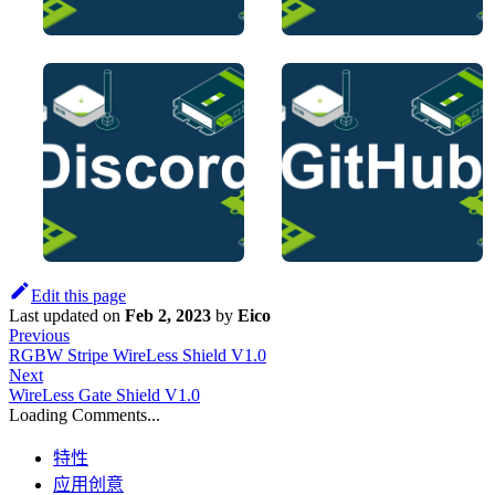
Edit this page
Last updated
on
Feb 2, 2023
by
Eico
Previous
RGBW Stripe WireLess Shield V1.0
Next
WireLess Gate Shield V1.0
Loading Comments...
特性
应用创意