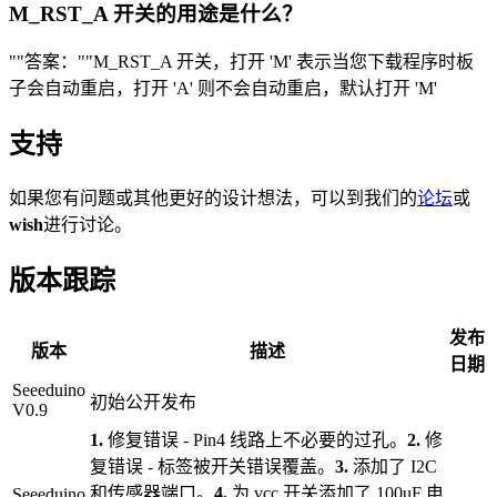
M_RST_A 开关的用途是什么？
""答案：""M_RST_A 开关，打开 'M' 表示当您下载程序时板
子会自动重启，打开 'A' 则不会自动重启，默认打开 'M'
支持
如果您有问题或其他更好的设计想法，可以到我们的
论坛
或
wish
进行讨论。
版本跟踪
发布
版本
描述
日期
Seeeduino
初始公开发布
V0.9
1.
修复错误 - Pin4 线路上不必要的过孔。
2.
修
复错误 - 标签被开关错误覆盖。
3.
添加了 I2C
和传感器端口。
4.
为 vcc 开关添加了 100uF 电
Seeeduino