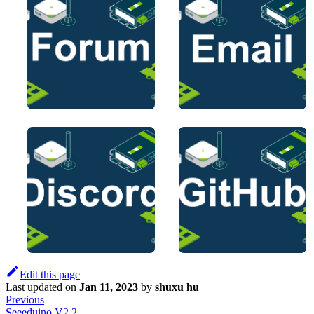
Edit this page
Last updated
on
Jan 11, 2023
by
shuxu hu
Previous
Seeeduino V2.2