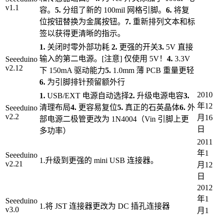
v1.1
容。
5.
分组了新的 100mil 网格引脚。
6.
将复
位按钮替换为金属按钮。
7.
重新排列文本和标
签以获得更清晰的指示。
1.
关闭时零外部功耗
2.
更强的开关
3.
5V 直接
输入的第二电源。[注意] 仅使用 5V！
4.
3.3V
Seeeduino
v2.12
下 150mA 驱动能力
5.
1.0mm 薄 PCB 重量更轻
6.
为引脚排针预留额外行
2010
1.
USB/EXT 电源自动选择
2.
升级电源电容
3.
年12
清理布局
4.
更容易复位
5.
真正的石英晶体
6.
外
Seeeduino
v2.2
月16
部电源二极管更改为 1N4004（Vin 引脚上更
日
多功率）
2011
年1
Seeeduino
1.升级到更强的 mini USB 连接器。
v2.21
月12
日
2012
年1
Seeeduino
1.将 JST 连接器更改为 DC 插孔连接器
v3.0
月1