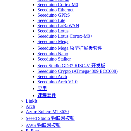
Seeeduino Cortex M0
Seeeduino Ethernet
Seeeduino GPRS
Seeeduino Lite
Seeeduino LoRaWAN
Seeeduino Lotus
Seeeduino Lotus Cortex-M0+
Seeeduino Mega
Seeeduino Mega 原型扩展板套件
Seeeduino Nano
Seeeduino Stalker
SeeedStudio GD32 RISC-V 开发板
Seeeduino Crypto (ATmega4809 ECC608)
Seeeduino Arch
Seeeduino Arch V1.0
应用
课程套件
LinkIt
Arch
Azure Sphere MT3620
Seeed Studio 物联网按钮
AWS 物联网按钮
Pi Pico