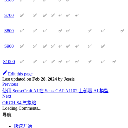
S700
✅
✅
✅
✅
✅
✅
✅
S800
✅
✅
✅
✅
✅
✅
✅
✅
S900
✅
✅
✅
✅
✅
✅
✅
✅
✅
S1000
✅
✅
✅
✅
✅
✅
✅
✅
✅
✅
Edit this page
Last updated
on
Feb 28, 2024
by
Jessie
Previous
使用 SenseCraft AI 在 SenseCAP A1102 上部署 AI 模型
Next
ORCH S4 气象站
Loading Comments...
导航
快速开始