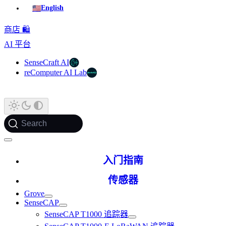
🇺🇸
English
商店 🛍️
AI 平台
SenseCraft AI
reComputer AI Lab
Search
入门指南
传感器
Grove
SenseCAP
SenseCAP T1000 追踪器