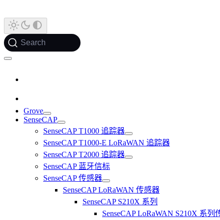
Search
Grove
SenseCAP
SenseCAP T1000 追踪器
SenseCAP T1000-E LoRaWAN 追踪器
SenseCAP T2000 追踪器
SenseCAP 蓝牙信标
SenseCAP 传感器
SenseCAP LoRaWAN 传感器
SenseCAP S210X 系列
SenseCAP LoRaWAN S210X 