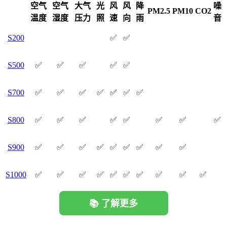
空气
空气
大气
光
风
风
降
噪
PM2.5
PM10
CO2
温度
湿度
压力
照
速
向
雨
音
S200
✅
✅
S500
✅
✅
✅
✅
✅
S700
✅
✅
✅
✅
✅
✅
✅
S800
✅
✅
✅
✅
✅
✅
✅
✅
S900
✅
✅
✅
✅
✅
✅
✅
✅
✅
S1000
✅
✅
✅
✅
✅
✅
✅
✅
✅
✅
📚 了解更多