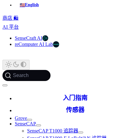
🇺🇸
English
商店 🛍️
AI 平台
SenseCraft AI
reComputer AI Lab
Search
入门指南
传感器
Grove
SenseCAP
SenseCAP T1000 追踪器