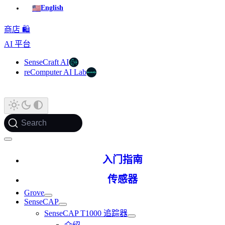
🇺🇸
English
商店 🛍️
AI 平台
SenseCraft AI
reComputer AI Lab
Search
入门指南
传感器
Grove
SenseCAP
SenseCAP T1000 追踪器