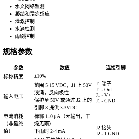
水文网络监测
凝结和霜冻感应
灌溉控制
水滴检测
雨刷控制
规格参数
参数
数值
连接引脚
±10%
标称精度
J1 端子
范围 5-15 VDC，J1 上 50V
J1 - Out
浪涌，反向
极性
J1 - V+
输入电压
保护至 50V 或通过 J2 上的
J1 - GND
引脚 8 提供 3.3VDC
电流消耗
标称 110 μA（无输出，干
（非最终
燥无雨）
J2 接头
值）
下雨时 2-4 mA
J2 - 1 GND