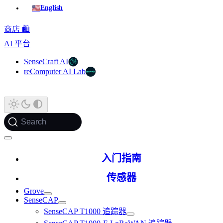
🇺🇸
English
商店 🛍️
AI 平台
SenseCraft AI
reComputer AI Lab
Search
入门指南
传感器
Grove
SenseCAP
SenseCAP T1000 追踪器