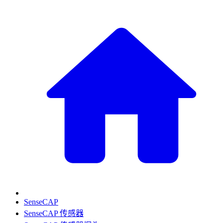
SenseCAP
SenseCAP 传感器