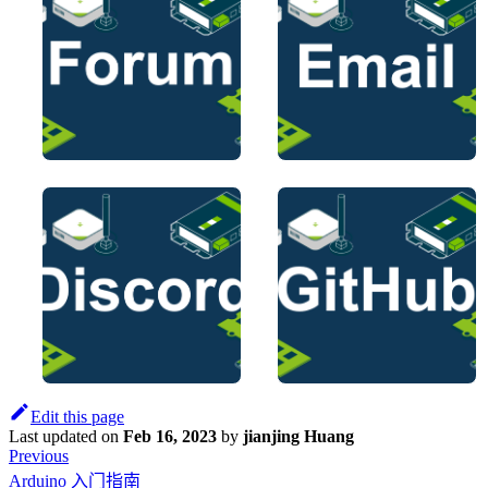
Edit this page
Last updated
on
Feb 16, 2023
by
jianjing Huang
Previous
Arduino 入门指南