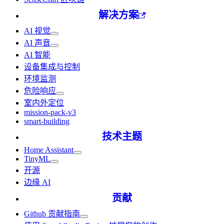
解决方案
AI 视觉
AI 声音
AI 智能
设备集成与控制
环境监测
危险响应
室内外定位
mission-pack-v3
smart-building
技术主题
Home Assistant
TinyML
开源
边缘 AI
贡献
Github 贡献指南