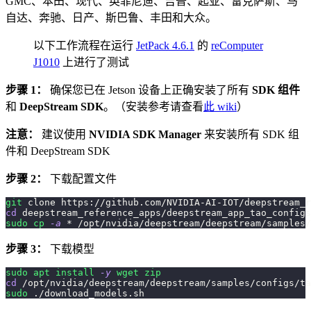
GMC、本田、现代、英菲尼迪、吉普、起亚、雷克萨斯、马
自达、奔驰、日产、斯巴鲁、丰田和大众。
以下工作流程在运行
JetPack 4.6.1
的
reComputer
J1010
上进行了测试
步骤 1：
确保您已在 Jetson 设备上正确安装了所有
SDK 组件
和
DeepStream SDK
。（安装参考请查看
此 wiki
）
注意：
建议使用
NVIDIA SDK Manager
来安装所有 SDK 组
件和 DeepStream SDK
步骤 2：
下载配置文件
git
 clone https://github.com/NVIDIA-AI-IOT/deepstream_r
cd
 deepstream_reference_apps/deepstream_app_tao_configs
sudo
cp
-a
 * /opt/nvidia/deepstream/deepstream/samples/
步骤 3：
下载模型
sudo
apt
install
-y
wget
zip
cd
 /opt/nvidia/deepstream/deepstream/samples/configs/ta
sudo
 ./download_models.sh