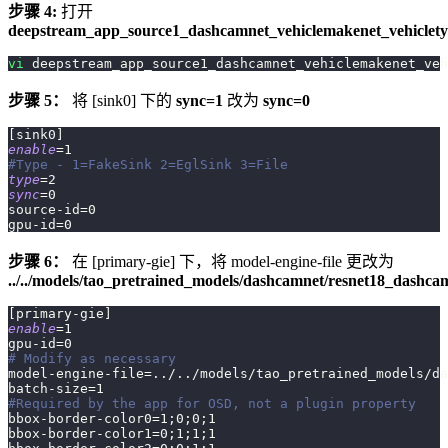
步骤 4:
打开
deepstream_app_source1_dashcamnet_vehiclemakenet_vehicletyp
vi
 deepstream_app_source1_dashcamnet_vehiclemakenet_veh
步骤 5：
将 [sink0] 下的
sync=1
改为
sync=0
[
sink0
]
enable
=
1
#Type - 1=FakeSink 2=EglSink 3=File
type
=
2
sync
=
0
source-id
=
0
gpu-id
=
0
步骤 6：
在 [primary-gie] 下，将 model-engine-file 更改为
../../models/tao_pretrained_models/dashcamnet/resnet18_dashc
[
primary-gie
]
enable
=
1
gpu-id
=
0
# Modify as necessary
model-engine-file
=
..
/
..
/models/tao_pretrained_models/da
batch-size
=
1
#Required by the app for OSD, not a plugin property
bbox-border-color0
=
1
;
0
;
0
;
1
bbox-border-color1
=
0
;
1
;
1
;
1