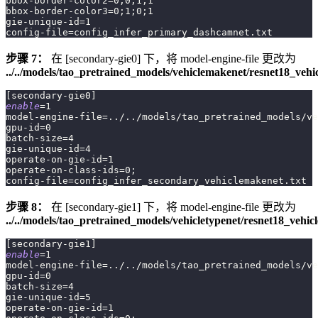
bbox-border-color2
=
0
;
0
;
1
;
1
bbox-border-color3
=
0
;
1
;
0
;
1
gie-unique-id
=
1
config-file
=
config_infer_primary_dashcamnet.txt
步骤 7：
在 [secondary-gie0] 下，将 model-engine-file 更改为
../../models/tao_pretrained_models/vehiclemakenet/resnet18_ve
[
secondary-gie0
]
enable
=
1
model-engine-file
=
..
/
..
/models/tao_pretrained_models/ve
gpu-id
=
0
batch-size
=
4
gie-unique-id
=
4
operate-on-gie-id
=
1
operate-on-class-ids
=
0
;
config-file
=
config_infer_secondary_vehiclemakenet.txt
步骤 8：
在 [secondary-gie1] 下，将 model-engine-file 更改为
../../models/tao_pretrained_models/vehicletypenet/resnet18_vehi
[
secondary-gie1
]
enable
=
1
model-engine-file
=
..
/
..
/models/tao_pretrained_models/ve
gpu-id
=
0
batch-size
=
4
gie-unique-id
=
5
operate-on-gie-id
=
1