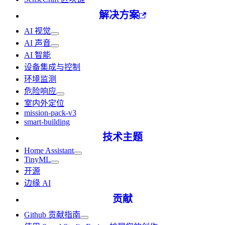
解决方案
AI 视觉
AI 声音
AI 智能
设备集成与控制
环境监测
危险响应
室内外定位
mission-pack-v3
smart-building
技术主题
Home Assistant
TinyML
开源
边缘 AI
贡献
Github 贡献指南