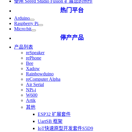
使用 Seeed Studio Fusion 扩展您的创作
热门平台
Arduino
Raspberry Pi
Micro:bit
停产产品
产品列表
reSpeaker
rePhone
Bee
Xadow
Rainbowduino
reComputer Alpha
Air Serial
NPi-i
W600
Artik
其他
ESP32 扩展套件
UartSB 框架
IoT快速原型开发套件S5D9