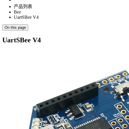
产品列表
Bee
UartSBee V4
On this page
UartSBee V4