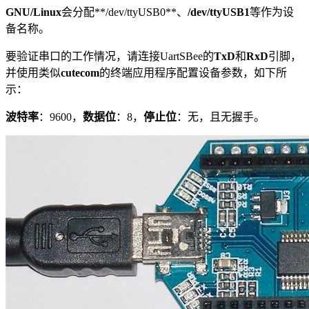
GNU/Linux
会分配**/dev/ttyUSB0**、
/dev/ttyUSB1
等作为设
备名称。
要验证串口的工作情况，请连接UartSBee的
TxD
和
RxD
引脚，
并使用类似
cutecom
的终端应用程序配置设备参数，如下所
示：
波特率
：9600，
数据位
：8，
停止位
：无，且无握手。