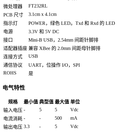
FT232RL
微处理器
3.1cm x 4.1cm
PCB 尺寸
指示灯
POWER，绿色 LED。Txd 和 Rxd 的 LED
电源
3.3V 和 5V DC
接口
Mini-B USB，2.54mm 间距针脚排
适配器插座
兼容 XBee 的 2.0mm 间距母针脚排
USB
连接方式
通信协议
UART，位操作 I/O，SPI
ROHS
是
电气特性
规格
最小值
典型值
最大值
单位
-
5
5
Vdc
输入电压
-
-
500
mA
电流消耗
3.3
-
5
Vdc
输出电压