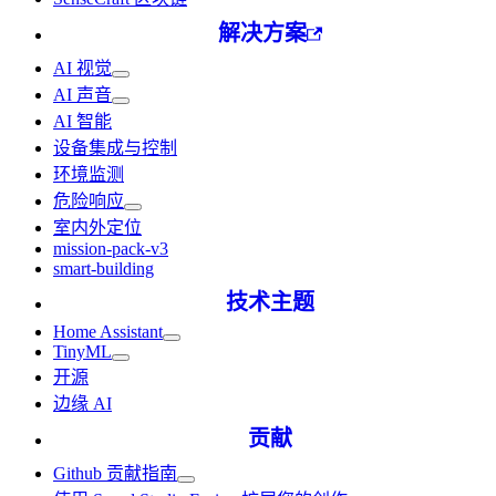
解决方案
AI 视觉
AI 声音
AI 智能
设备集成与控制
环境监测
危险响应
室内外定位
mission-pack-v3
smart-building
技术主题
Home Assistant
TinyML
开源
边缘 AI
贡献
Github 贡献指南