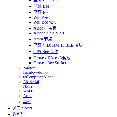
蓝牙 Bee
蓝牙 Bee
Wifi Bee
Wifi Bee v2.0
XBee 扩展板
XBee Shield V2.0
Atom 节点
蓝牙 V4.0 HM-11 BLE 模块
GPS Bee 套件
Grove - XBee 承载板
Grove - Bee Socket
Xadow
Rainbowduino
reComputer Alpha
Air Serial
NPi-i
W600
Artik
其他
关于 Seeed
许可证