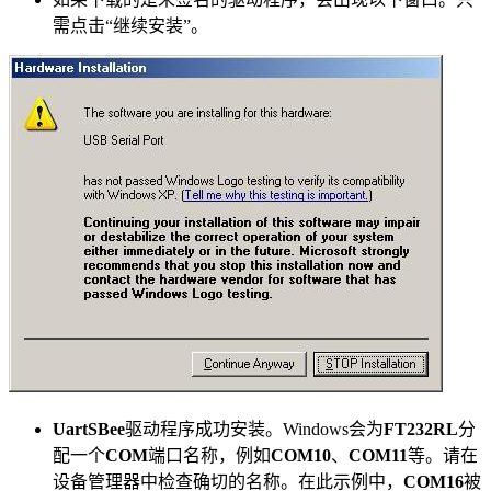
需点击“继续安装”。
UartSBee
驱动程序成功安装。Windows会为
FT232RL
分
配一个
COM
端口名称，例如
COM10
、
COM11
等。请在
设备管理器中检查确切的名称。在此示例中，
COM16
被