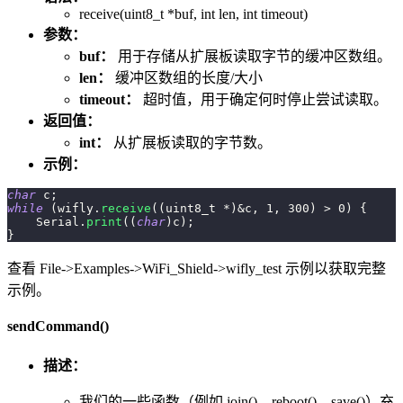
receive(uint8_t *buf, int len, int timeout)
参数：
buf：
用于存储从扩展板读取字节的缓冲区数组。
len：
缓冲区数组的长度/大小
timeout：
超时值，用于确定何时停止尝试读取。
返回值：
int：
从扩展板读取的字节数。
示例：
char
 c
;
while
(
wifly
.
receive
(
(
uint8_t
*
)
&
c
,
1
,
300
)
>
0
)
{
    Serial
.
print
(
(
char
)
c
)
;
}
查看 File->Examples->WiFi_Shield->wifly_test 示例以获取完整
示例。
sendCommand()
描述：
我们的一些函数（例如 join()、reboot()、save()）充