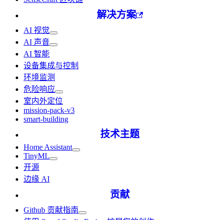
解决方案
AI 视觉
AI 声音
AI 智能
设备集成与控制
环境监测
危险响应
室内外定位
mission-pack-v3
smart-building
技术主题
Home Assistant
TinyML
开源
边缘 AI
贡献
Github 贡献指南