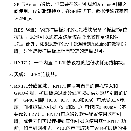
SPI与Arduino通信，但需要在这些引脚和Arduino引脚之
间使用3.3V逻辑转换器。在SPI模式下，数据传输速率可
达2Mbps。
RES_Wifi：
WiFi扩展板为RN-171模块配备了板载"复位
按钮"，您也可以通过发送复位命令来软件复位RN-
171。此外，如果您想将此引脚连接到Arduino的数字6引
脚，只需焊接扩展板上标有"P5"的焊盘即可。
RN171：
一个内置TCP/IP协议栈的超低功耗无线模块。
天线：
I.PEX连接器。
RN171分线区域：
RN171模块有自己的模拟输入和
GPIO引脚，扩展板通过此分线区域提供对这些引脚的访
问。GPIO引脚（IO3、IO7、IO8和IO9）可承受3.3V电
压，而模拟输入引脚（S_0和S_1）可读取0-400mV（不
要超过1.2V）。RN171可以通过软件配置使用这些引
脚，或者它们可以连接到其他引脚以使用其他RN171功
能，如自组网模式。VCC的电压取决于WiFi扩展板的供