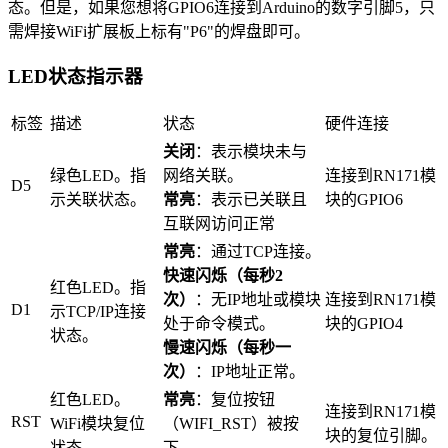
态。但是，如果您想将GPIO6连接到Arduino的数字引脚5，只
需焊接WiFi扩展板上标有"P6"的焊盘即可。
LED状态指示器
标签
描述
状态
硬件连接
关闭
：表示模块未与
绿色LED。指
网络关联。
连接到RN171模
D5
示关联状态。
常亮
：表示已关联且
块的GPIO6
互联网访问正常
常亮
：通过TCP连接。
快速闪烁（每秒2
红色LED。指
次）
：无IP地址或模块
连接到RN171模
D1
示TCP/IP连接
处于命令模式。
块的GPIO4
状态。
慢速闪烁（每秒一
次）
：IP地址正常。
红色LED。
常亮
：复位按钮
连接到RN171模
RST
WiFi模块复位
（WIFI_RST）被按
块的复位引脚。
状态。
下。