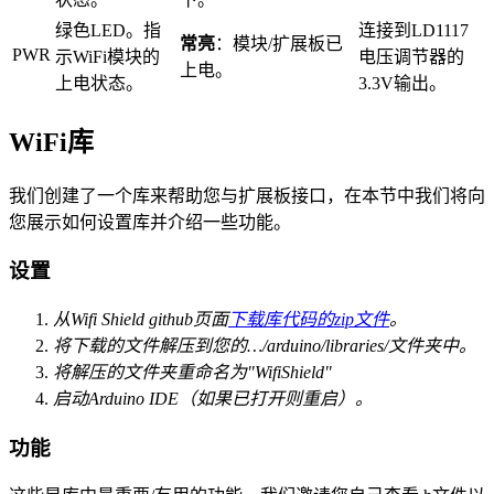
绿色LED。指
连接到LD1117
常亮
：模块/扩展板已
PWR
示WiFi模块的
电压调节器的
上电。
上电状态。
3.3V输出。
WiFi库
我们创建了一个库来帮助您与扩展板接口，在本节中我们将向
您展示如何设置库并介绍一些功能。
设置
从Wifi Shield github页面
下载库代码的zip文件
。
将下载的文件解压到您的…/arduino/libraries/文件夹中。
将解压的文件夹重命名为"WifiShield"
启动Arduino IDE（如果已打开则重启）。
功能