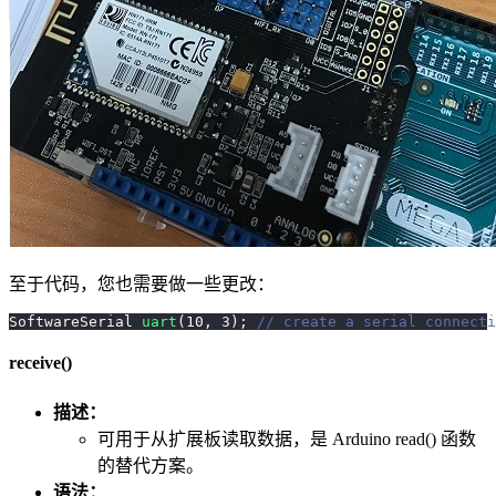
至于代码，您也需要做一些更改：
SoftwareSerial 
uart
(
10
,
3
)
;
// create a serial connecti
receive()
描述：
可用于从扩展板读取数据，是 Arduino read() 函数
的替代方案。
语法：