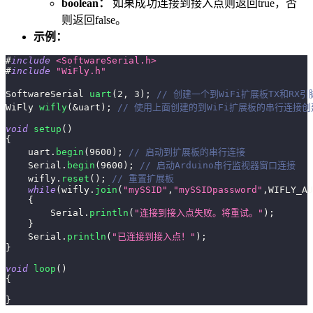
boolean：
如果成功连接到接入点则返回true，否
则返回false。
示例：
#
include
<SoftwareSerial.h>
#
include
"WiFly.h"
SoftwareSerial 
uart
(
2
,
3
)
;
// 创建一个到WiFi扩展板TX和RX
WiFly 
wifly
(
&
uart
)
;
// 使用上面创建的到WiFi扩展板的串行连接创
void
setup
(
)
{
    uart
.
begin
(
9600
)
;
// 启动到扩展板的串行连接
    Serial
.
begin
(
9600
)
;
// 启动Arduino串行监视器窗口连接
    wifly
.
reset
(
)
;
// 重置扩展板
while
(
wifly
.
join
(
"mySSID"
,
"mySSIDpassword"
,
WIFLY_AU
{
        Serial
.
println
(
"连接到接入点失败。将重试。"
)
;
}
    Serial
.
println
(
"已连接到接入点！"
)
;
}
void
loop
(
)
{
}