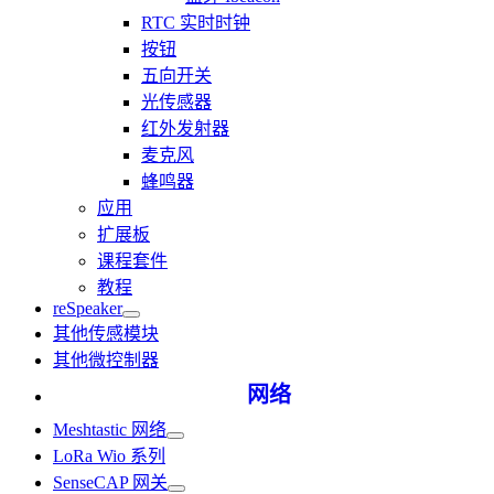
RTC 实时时钟
按钮
五向开关
光传感器
红外发射器
麦克风
蜂鸣器
应用
扩展板
课程套件
教程
reSpeaker
其他传感模块
其他微控制器
网络
Meshtastic 网络
LoRa Wio 系列
SenseCAP 网关