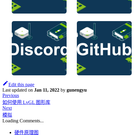
Edit this page
Last updated
on
Jan 11, 2022
by
gunengyu
Previous
如何使用 LvGL 图形库
Next
模拟
Loading Comments...
硬件原理图