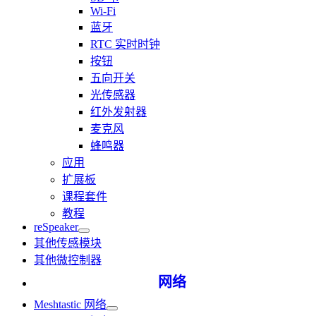
Wi-Fi
蓝牙
RTC 实时时钟
按钮
五向开关
光传感器
红外发射器
麦克风
蜂鸣器
应用
扩展板
课程套件
教程
reSpeaker
其他传感模块
其他微控制器
网络
Meshtastic 网络